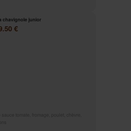
a chavignole junior
9.50 €
 sauce tomate, fromage, poulet, chèvre,
ons