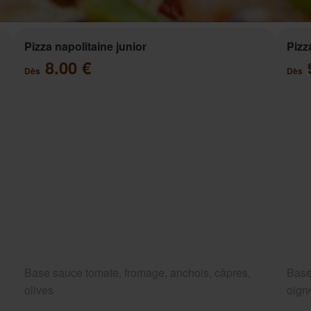
Pizza napolitaine junior
Pizz
8.00 €
Dès
Dès
Base sauce tomate, fromage, anchois, câpres,
Base
olives
oigno