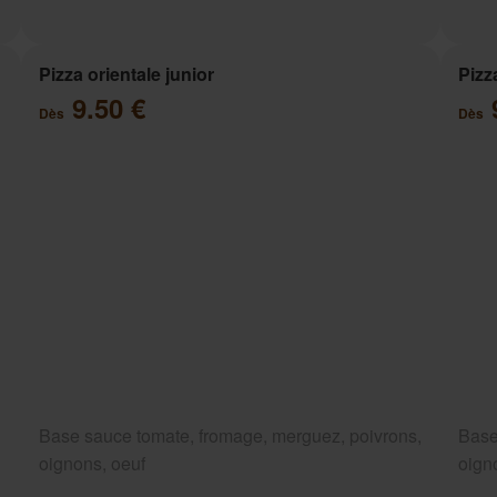
Pizza orientale junior
Pizz
9.50 €
Dès
Dès
Base sauce tomate, fromage, merguez, poivrons,
Base
oignons, oeuf
oign