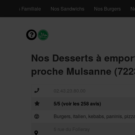
os Pizzas Familiale
Nos Sandwichs
Nos Burgers
N
Nos Desserts à empor
proche Mulsanne (722
02.43.23.80.00
5/5 (voir les 258 avis)
Burgers, italien, kebabs, paninis, piz
5 rue du Folleray