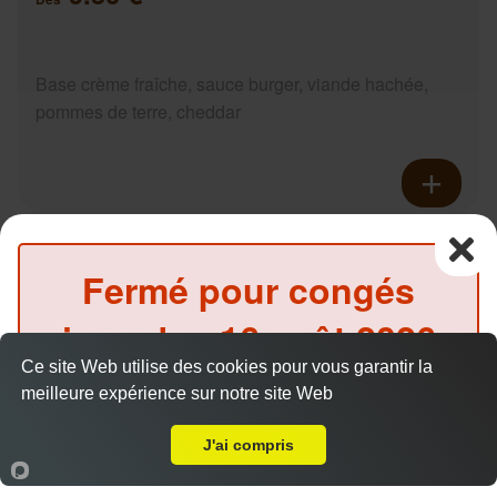
Base crème fraîche, sauce burger, viande hachée,
pommes de terre, cheddar
Pizza ananas junior
9.50 €
Fermé pour congés
Dès
jusqu'au
16 août 2026
Base crème fraîche, fromage, ananas, miel
Ce site Web utilise des cookies pour vous garantir la
inclus
meilleure expérience sur notre site Web
A Emporter sur Rouillon
(Précommande possible)
J'ai compris
Accueil
Panier
Compte