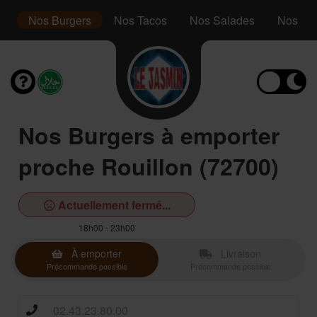
s
Nos Burgers
Nos Tacos
Nos Salades
Nos Ass
Nos Burgers à emporter
proche Rouillon (72700)
Actuellement fermé...
18h00 - 23h00
À emporter
Livraison
Précommande possible
Précommande possible
02.43.23.80.00