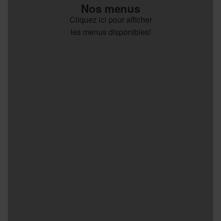
Nos menus
Cliquez ici pour afficher
les menus disponibles!