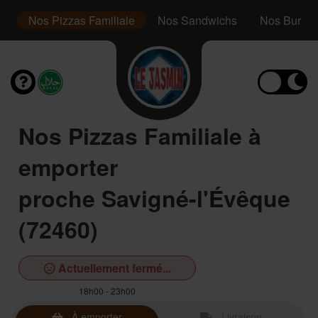
r
Nos Pizzas Familiale
Nos Sandwichs
Nos Burger
Nos Pizzas Familiale à
emporter
proche Savigné-l'Évêque
(72460)
Actuellement fermé...
18h00 - 23h00
À emporter
Livraison