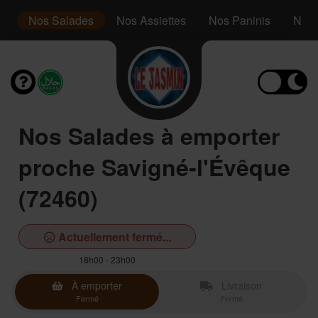
s
Nos Salades
Nos Assiettes
Nos Paninis
Nos 
Nos Salades à emporter
proche Savigné-l'Évêque
(72460)
Actuellement fermé...
18h00 - 23h00
À emporter
Livraison
Fermé
Fermé