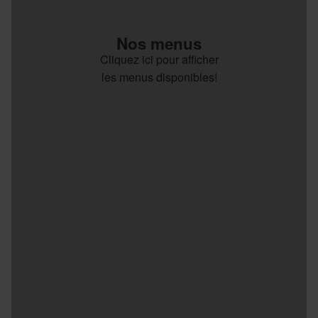
Nos menus
Cliquez ici pour afficher
les menus disponibles!