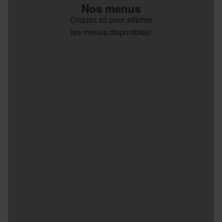
Nos menus
Cliquez ici pour afficher
les menus disponibles!