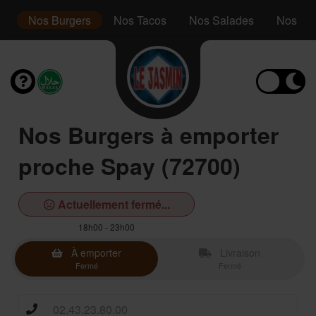
s
Nos Burgers
Nos Tacos
Nos Salades
Nos Ass
Nos Burgers à emporter
proche Spay (72700)
Actuellement fermé...
18h00 - 23h00
À emporter
Livraison
Fermé
Fermé
02.43.23.80.00