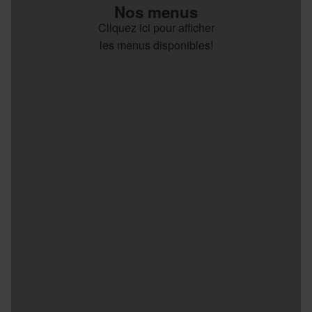
Nos menus
Cliquez ici pour afficher
les menus disponibles!