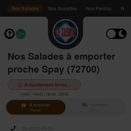
s
Nos Salades
Nos Assiettes
Nos Paninis
Nos 
Nos Salades à emporter
proche Spay (72700)
Actuellement fermé...
11h00 - 14h00 | 18h00 - 23h00
À emporter
Livraison
Fermé
Fermé
02.43.23.80.00