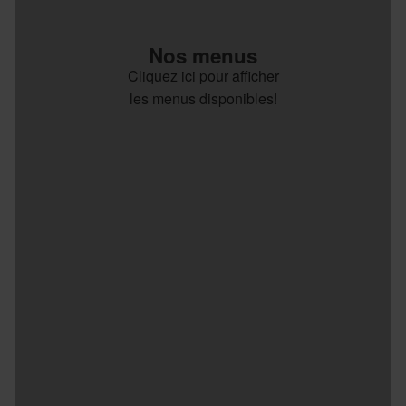
Nos menus
Cliquez ici pour afficher
les menus disponibles!