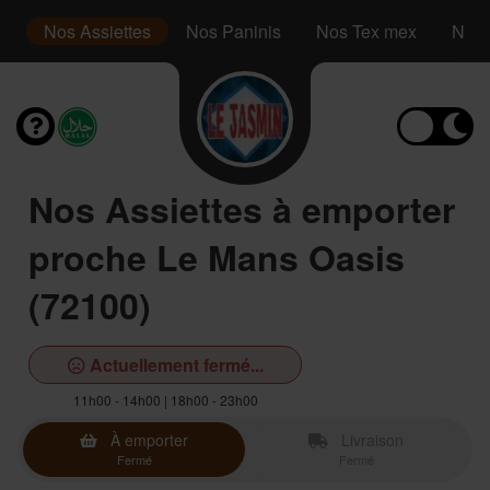
s
Nos Assiettes
Nos Paninis
Nos Tex mex
Nos 
Nos Assiettes à emporter
proche Le Mans Oasis
(72100)
Actuellement fermé...
11h00 - 14h00 | 18h00 - 23h00
À emporter
Livraison
Fermé
Fermé