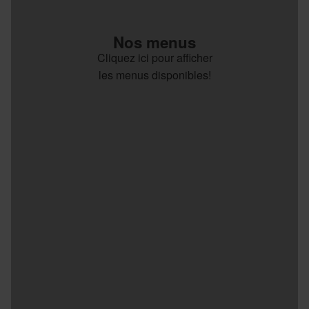
Nos menus
Cliquez ici pour afficher
les menus disponibles!