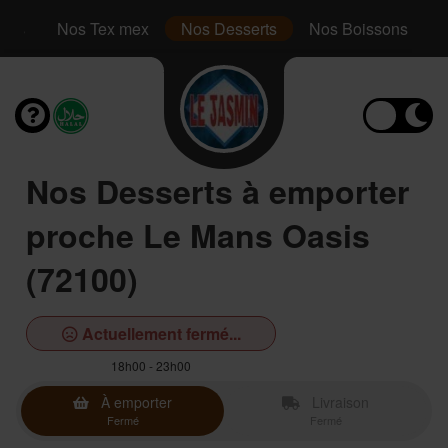
inis
Nos Tex mex
Nos Desserts
Nos Boissons
Nos Desserts à emporter
proche Le Mans Oasis
(72100)
Actuellement fermé...
18h00 - 23h00
À emporter
Livraison
Fermé
Fermé