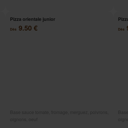
Pizza orientale junior
Pizz
9.50 €
Dès
Dès
Base sauce tomate, fromage, merguez, poivrons,
Base
oignons, oeuf
oign