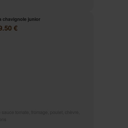
a chavignole junior
9.50 €
 sauce tomate, fromage, poulet, chèvre,
ons