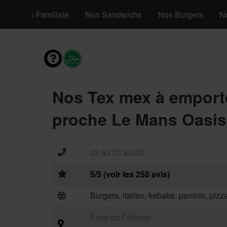
os Pizzas Familiale
Nos Sandwichs
Nos Burgers
N
Nos Tex mex à emport
proche Le Mans Oasis
02.43.23.80.00
5/5 (voir les 258 avis)
Burgers, italien, kebabs, paninis, piz
5 rue du Folleray