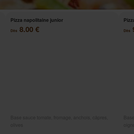
Pizza napolitaine junior
Pizz
8.00 €
Dès
Dès
Base sauce tomate, fromage, anchois, câpres,
Base
olives
oigno