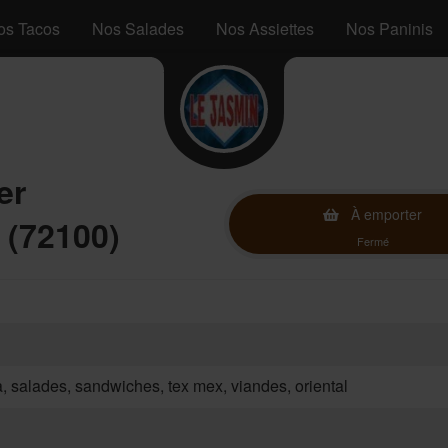
os Tacos
Nos Salades
Nos Assiettes
Nos Paninis
er
À emporter
 (72100)
Fermé
za, salades, sandwiches, tex mex, viandes, oriental